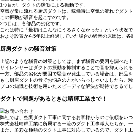
1つ目が、ダクトの稼働による振動です。
空気が常に流れる厨房ダクトは、稼働時に空気の流れでダクト
この振動が騒音を起こすのです。
2つ目は、各部品の劣化です。
これは特に「最初はこんなにうるさくなかった」という状況で
およそ設置から5年以上経過していた場合の騒音の原因は、各
厨房ダクトの騒音対策
上記のような騒音の対策としては、まず騒音の要因を調べた上
サイレンサーはダクトの振動を抑制することで音を抑えられる
一方、部品の劣化が要因で騒音が発生している場合は、部品を
もし厨房ダクトの音でお悩みの方がいらっしゃいましたら、騒
プロの知識と技術を用いたスピーディな解決が期待できるでし
ダクトで問題があるときは晴輝工業まで！
弊社では、空調ダクト工事に関するお客様からのご依頼をいつ
株式会社晴輝工業に所属する一流のダクト工事職人たちが、一
また、多彩な種類のダクト工事に対応しているので、ダクト工